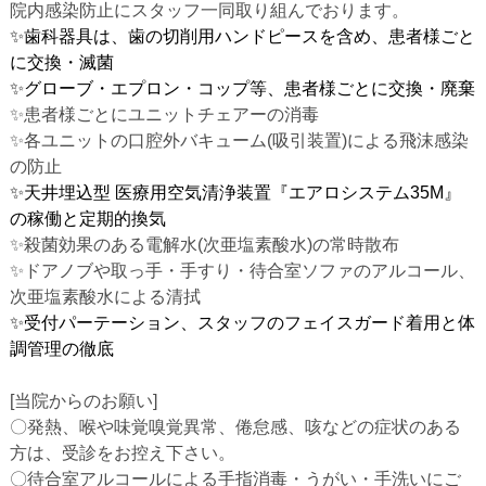
院内感染防止にスタッフ一同取り組んでおります。
✨歯科器具は、歯の切削用ハンドピースを含め、患者様ごと
に交換・滅菌
✨グローブ・エプロン・コップ等、患者様ごとに交換・廃棄
✨患者様ごとにユニットチェアーの消毒
✨各ユニットの口腔外バキューム(吸引装置)による飛沫感染
の防止
✨天井埋込型 医療用空気清浄装置『エアロシステム35M』
の稼働と定期的換気
✨殺菌効果のある電解水(次亜塩素酸水)の常時散布
✨ドアノブや取っ手・手すり・待合室ソファのアルコール、
次亜塩素酸水による清拭
✨受付パーテーション、スタッフのフェイスガード着用と体
調管理の徹底
[当院からのお願い]
〇発熱、喉や味覚嗅覚異常、倦怠感、咳などの症状のある
方は、受診をお控え下さい。
〇待合室アルコールによる手指消毒・うがい・手洗いにご