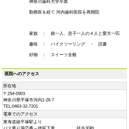
神奈川歯科大学卒業
勤務医を経て 河内歯科医院を再開院
家族 ： 娘一人、息子一人の４人と愛犬一匹
趣味 ： バイクツーリング ・ 読書
好物 ： スイーツ全般
医院へのアクセス
所在地
〒254-0903
神奈川県平塚市河内1-26-7
TEL:0463-32-7201
電車でのアクセス
東海道線平塚駅より
バス乗り場②番～徳延下車 徒歩30秒