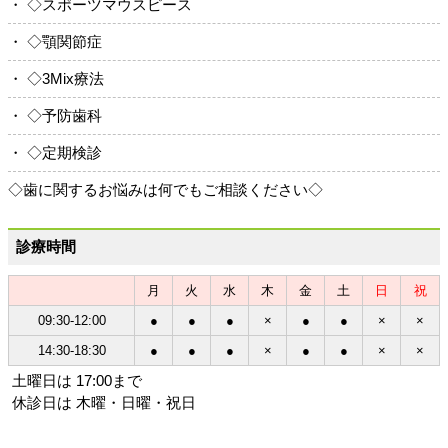
・ ◇スポーツマウスピース
・ ◇顎関節症
・ ◇3Mix療法
・ ◇予防歯科
・ ◇定期検診
◇歯に関するお悩みは何でもご相談ください◇
診療時間
月
火
水
木
金
土
日
祝
09:30-12:00
●
●
●
×
●
●
×
×
14:30-18:30
●
●
●
×
●
●
×
×
土曜日は 17:00まで
休診日は 木曜・日曜・祝日