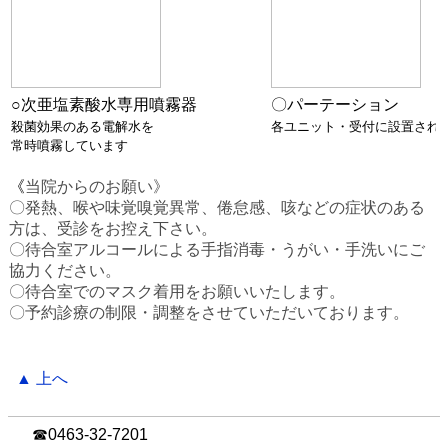
○次亜塩素酸水専用噴霧器
〇パーテーション
殺菌効果のある電解水を
各ユニット・受付に設置され
常時噴霧しています
《
当院からのお願い》
〇発熱、喉や味覚嗅覚異常、倦怠感、咳などの症状のある
方は、受診をお控え下さい。
〇待合室アルコールによる手指消毒・うがい・手洗いにご
協力ください。
〇待合室でのマスク着用をお願いいたします。
〇予約診療の制限・調整をさせていただいております。
▲ 上へ
☎0463-32-7201