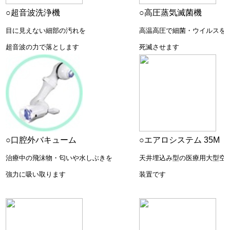
○超音波洗浄機
○高圧蒸気滅菌機
目に見えない細部の汚れを
高温高圧で細菌・ウイルスを
超音波の力で
落とします
死滅させます
○口腔外バキューム
○
エアロシステム 35M
治療中の飛沫物・匂いや水しぶきを
天井埋込み型の医療用大型空
強力に
吸い取ります
装置です