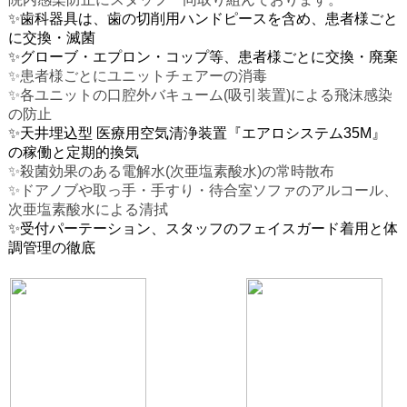
✨歯科器具は、歯の切削用ハンドピースを含め、患者様ごと
に交換・滅菌
✨グローブ・エプロン・コップ等、患者様ごとに交換・廃棄
✨患者様ごとにユニットチェアーの消毒
✨各ユニットの口腔外バキューム(吸引装置)による飛沫感染
の防止
✨天井埋込型 医療用空気清浄装置『エアロシステム35M』
の稼働と定期的換気
✨殺菌効果のある電解水(次亜塩素酸水)の常時散布
✨ドアノブや取っ手・手すり・待合室ソファのアルコール、
次亜塩素酸水による清拭
✨受付パーテーション、スタッフのフェイスガード着用と体
調管理の徹底